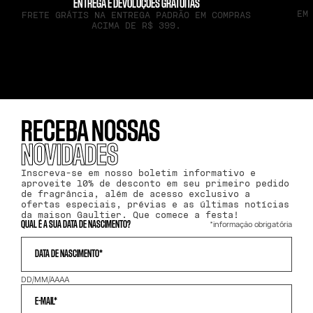
ENTREGA E DEVOLUÇÕES GRATUITAS
EM
FRETE GRÁTIS NA ENTREGA PADRÃO EM COMPRAS
ACIMA DE R$ 399.
RECEBA NOSSAS
NOVIDADES
Inscreva-se em nosso boletim informativo e
aproveite 10% de desconto em seu primeiro pedido
de fragrância, além de acesso exclusivo a
ofertas especiais, prévias e as últimas notícias
da maison Gaultier. Que comece a festa!
*informação obrigatória
QUAL É A SUA DATA DE NASCIMENTO?
DATA DE NASCIMENTO*
DD/MM/AAAA
E-MAIL*