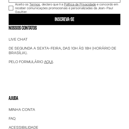
Aceito os
Termos
, declaro que li a
Política de Privacidade
e concordo em
receber comunicações promocionais e personalizadas da Jean-Paul
Gaultier.
INSCREVA-SE
NOSSOS CONTATOS
LIVE CHAT
DE SEGUNDA A SEXTA-FEIRA, DAS 10H ÀS 18H (HORÁRIO DE
BRASÍLIA).
PELO FORMULÁRIO
AQUI
.
AJUDA
MINHA CONTA
FAQ
ACESSIBILIDADE