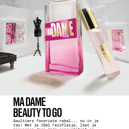
MA DAME
BEAUTY TO GO
Gaultiers favoriete rebel... nu in je
tas! Met je 15ml reisflesje, laat je