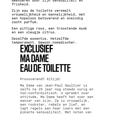
meevoeren door zijn sensualiteit en
frisheid.
Zijn eau de toilette versmelt
vrouwelijkheid en mannelijkheid, met
een hopeloos betoverend en oneindig
zacht parfum.
Een pittige roos, een troostende musk
en een vleugje citrus.
Dezelfde essentie. Hetzelfde
temperament. Gewoon nomadischer.
EXCLUSIEF
MA DAME
EAU DE TOILETTE
Provocerend? Altijd!
Ma Dame van Jean-Paul Gaultier is
zelfs na 15 jaar nog steeds vurig en
non-conformistisch. U spreekt over
attitude, Ma Dame heeft het over een
manier van zijn. Ze is vrouwelijk,
een rockster, rebels en lief, en
lapt regels aan haar laars met een
pikante sensualiteit. Met noten van