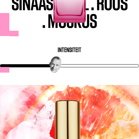
SINAASAPPEL
.
ROOS
.
MUSKUS
INTENSITEIT