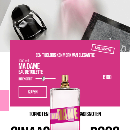
EXCLUSIVITEIT
EEN TIJDLOOS KENMERK VAN ELEGANTIE
100 ml
MA DAME
EAU DE TOILETTE
€100
INTENSITEIT
KOPEN
TOPNOTEN-
MIDDENNOTEN-
BASISNOTEN