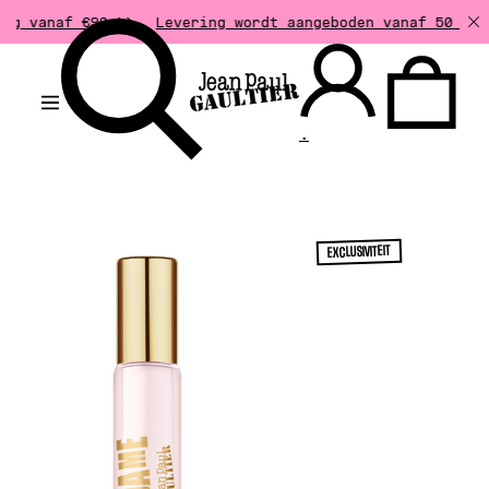
€90 >>
Levering wordt aangeboden vanaf 50 € aankoop. Re
.
EXCLUSIVITEIT