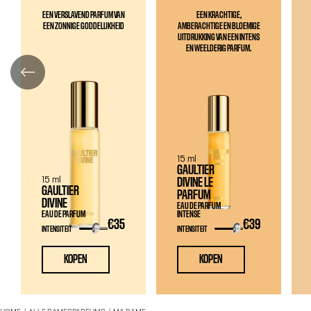
EEN VERSLAVEND PARFUM VAN
EEN KRACHTIGE,
EEN ZONNIGE GODDELIJKHEID
AMBERACHTIGE EN BLOEMIGE
UITDRUKKING VAN EEN INTENS
EN WEELDERIG PARFUM.
15 ml
GAULTIER
15 ml
DIVINE LE
GAULTIER
PARFUM
DIVINE
EAU DE PARFUM
EAU DE PARFUM
INTENSE
€35
€39
INTENSITEIT
INTENSITEIT
KOPEN
KOPEN