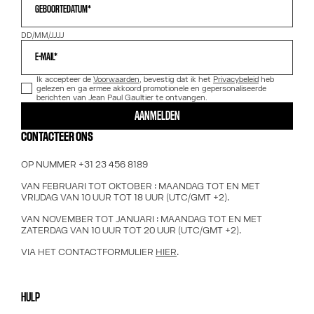
GEBOORTEDATUM*
DD/MM/JJJJ
E-MAIL*
Ik accepteer de
Voorwaarden
, bevestig dat ik het
Privacybeleid
heb
gelezen en ga ermee akkoord promotionele en gepersonaliseerde
berichten van Jean Paul Gaultier te ontvangen.
AANMELDEN
CONTACTEER ONS
OP NUMMER +31 23 456 8189
VAN FEBRUARI TOT OKTOBER : MAANDAG TOT EN MET
VRIJDAG VAN 10 UUR TOT 18 UUR (UTC/GMT +2).
VAN NOVEMBER TOT JANUARI : MAANDAG TOT EN MET
ZATERDAG VAN 10 UUR TOT 20 UUR (UTC/GMT +2).
VIA HET CONTACTFORMULIER
HIER
.
HULP