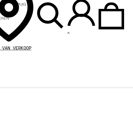
PUIG
EREN
.
 VAN VERKOOP