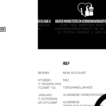
REN OF CADEAUS: DE BESLISSING IS AAN U
GRATIS MONSTERS EN KENNISMAKINGSF
MAAND VERSCHILLENDE CADEAUS
KIES TWEE MONSTERS NAAST
BIJ AANKOOP VANAF € 80.
KENNISMAKINGSFORMAAT OM UW 
IEUW
TE TESTEN VOORDAT U HEM O
CONTACTEER ONS
HULP
OP NUMMER +31 23 456 8189
MIJN ACCOUNT
VAN FEBRUARI TOT OKTOBER :
FAQ
MAANDAG TOT EN MET VRIJDAG VAN
TOEGANKELIJKHEID
10 UUR TOT 18 UUR (UTC/GMT +2).
ALGEMENE VERKOOPVOOR
VAN NOVEMBER TOT JANUARI :
MAANDAG TOT EN MET ZATERDAG
ALGEMENE
VAN 10 UUR TOT 20 UUR (UTC/GMT
GEBRUIKSVOORWAARDEN