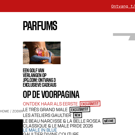
Ontvang t
Levering
PARFUMS
Kies voor elke a
EEN GOLF VAN
VERLANGEN OP
JPG.COM: ONTVANG 3
EXCLUSIEVE CADEAUS
OP DE VOORPAGINA
ONTDEK HAAR ALS EERSTE
EXCLUSIVITEIT
LE TRÈS GRAND MALE
EXCLUSIVITEIT
HOME
ZOEKPAGINA
LES ATELIERS GAULTIER
NEW
LE BEAU NARCISSE & LA BELLE ROSEA
NIEUWE
CLASSIQUE & LE MALE PRIDE 2026
LE MALE IN BLUE
GAULTIER DIVINE COUTURE