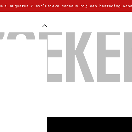
/m 9 augustus 3 exclusieve cadeaus bij een besteding van
 wordt aangeboden vanaf 50 € aankoop. Retourneren is gra
ankoop vanaf 80 € een extra geschenk uit de selectie van