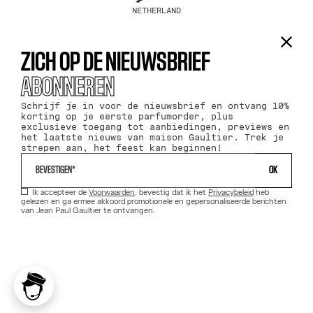
NETHERLAND
ZICH OP DE NIEUWSBRIEF
ABONNEREN
Schrijf je in voor de nieuwsbrief en ontvang 10%
korting op je eerste parfumorder, plus
exclusieve toegang tot aanbiedingen, previews en
het laatste nieuws van maison Gaultier. Trek je
strepen aan, het feest kan beginnen!
 OK 
Ik accepteer de
Voorwaarden
, bevestig dat ik het
Privacybeleid
heb
gelezen en ga ermee akkoord promotionele en gepersonaliseerde berichten
van Jean Paul Gaultier te ontvangen.