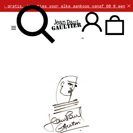
is gratis. >>
Kies voor elke aankoop vanaf 80 € een ex
.