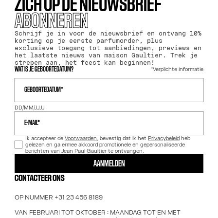
ZICH OP DE NIEUWSBRIEF
ABONNEREN
Schrijf je in voor de nieuwsbrief en ontvang 10%
korting op je eerste parfumorder, plus
exclusieve toegang tot aanbiedingen, previews en
het laatste nieuws van maison Gaultier. Trek je
strepen aan, het feest kan beginnen!
*Verplichte informatie
WAT IS JE GEBOORTEDATUM?
GEBOORTEDATUM*
DD/MM/JJJJ
E-MAIL*
Ik accepteer de
Voorwaarden
, bevestig dat ik het
Privacybeleid
heb
gelezen en ga ermee akkoord promotionele en gepersonaliseerde
berichten van Jean Paul Gaultier te ontvangen.
AANMELDEN
CONTACTEER ONS
OP NUMMER +31 23 456 8189
VAN FEBRUARI TOT OKTOBER : MAANDAG TOT EN MET