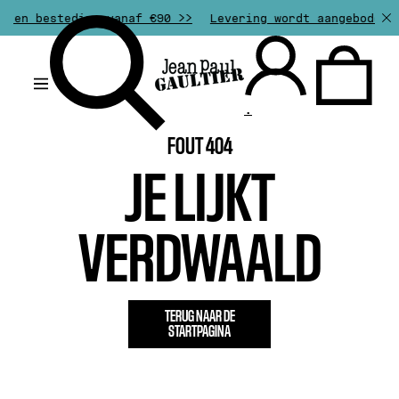
een besteding vanaf €90 >>
Levering wordt aangeboden va
.
FOUT 404
JE LIJKT
VERDWAALD
TERUG NAAR DE
STARTPAGINA