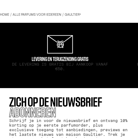
HOME
ALLE PARFUMS VOOR IEDEREEN
GAULTIER²
LEVERING EN TERUGZENDING GRATIS
DE LEVERING IS GRATIS BIJ AANKOOP VANAF
€50.
ZICH OP DE NIEUWSBRIEF
ABONNEREN
Schrijf je in voor de nieuwsbrief en ontvang 10%
korting op je eerste parfumorder, plus
exclusieve toegang tot aanbiedingen, previews en
het laatste nieuws van maison Gaultier. Trek je