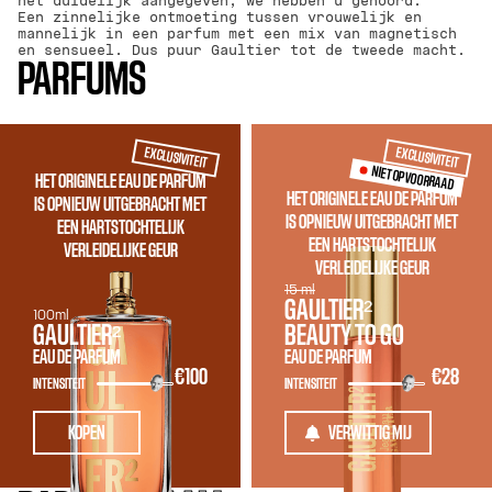
het duidelijk aangegeven, we hebben u gehoord.
Een zinnelijke ontmoeting tussen vrouwelijk en
mannelijk in een parfum met een mix van magnetisch
en sensueel. Dus puur Gaultier tot de tweede macht.
PARFUMS
EXCLUSIVITEIT
EXCLUSIVITEIT
NIET OP VOORRAAD
HET ORIGINELE EAU DE PARFUM
HET ORIGINELE EAU DE PARFUM
IS OPNIEUW UITGEBRACHT MET
IS OPNIEUW UITGEBRACHT MET
EEN HARTSTOCHTELIJK
EEN HARTSTOCHTELIJK
VERLEIDELIJKE GEUR
VERLEIDELIJKE GEUR
15 ml
GAULTIER²
100ml
GAULTIER²
BEAUTY TO GO
EAU DE PARFUM
EAU DE PARFUM
€100
€28
INTENSITEIT
INTENSITEIT
KOPEN
VERWITTIG MIJ