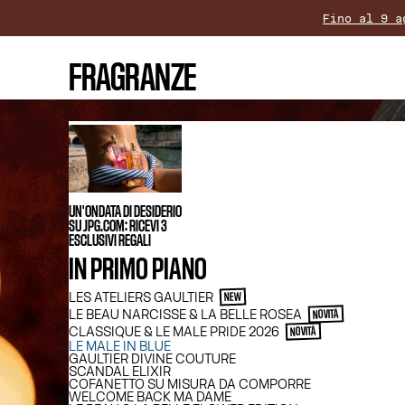
Fino al 9 a
La conseg
FRAGRANZE
Per tutti gli acquisti su
UN'ONDATA DI DESIDERIO
SU JPG.COM: RICEVI 3
ESCLUSIVI REGALI
IN PRIMO PIANO
LES ATELIERS GAULTIER
NEW
LE BEAU NARCISSE & LA BELLE ROSEA
NOVITÀ
CLASSIQUE & LE MALE PRIDE 2026
NOVITÀ
LE MALE IN BLUE
GAULTIER DIVINE COUTURE
SCANDAL ELIXIR
COFANETTO SU MISURA DA COMPORRE
WELCOME BACK MA DAME