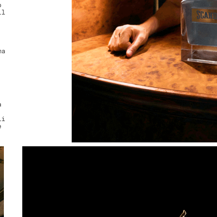
o
il
ma
a
li
e