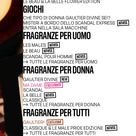
LE BEAU & LA BELLE FLOWER EDITION
GIOCHI
CHE TIPO DI DONNA GAULTIER DIVINE SEI?
MISTERI A BORDO DELLO SCANDAL EXPRESS
NOVITÀ
ENTRA NELLA SALA MACCHINE
FRAGRANZE PER UOMO
LES MALES
NOVITÀ
LE BEAU
NOVITÀ
SCANDAL POUR HOMME
NOVITÀ
TUTTE LE FRAGRANZE PER UOMO
FRAGRANZE PER DONNA
GAULTIER DIVINE
NEW
MA DAME
ESCLUSIVITÀ
SCANDAL
LA BELLE
NOVITÀ
CLASSIQUE
TUTTE LE FRAGRANZE PER DONNA
FRAGRANZE PER TUTTI
GAULTIER²
EXCLUSIVE
CLASSIQUE & LE MALE PRIDE EDIZIONE
NOVITÀ
TUTTE LE FRAGRANZE PER TUTTI