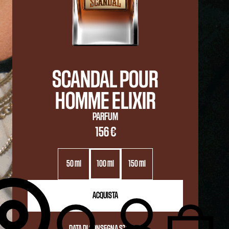
SCANDAL POUR
HOMME ELIXIR
PARFUM
156 €
50 ml
100 ml
150 ml
ACQUISTA
DATA DI CONSEGNA STIMATA