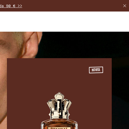
da 90 € >>
uito. >>
ra selezione attuale. >>
NOVITÀ