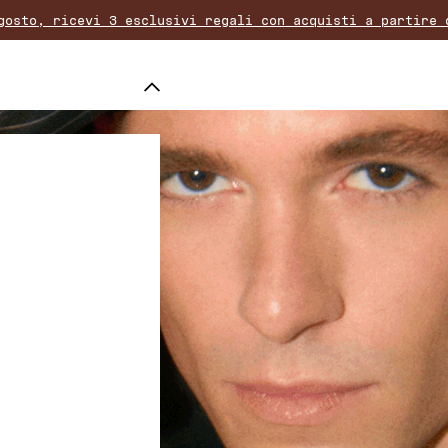
gosto, ricevi 3 esclusivi regali con acquisti a partire 
na è gratuita per ordini superiori a 50€. Il reso è grat
periori a 80€, scegliete un regalo aggiuntivo dalla nost