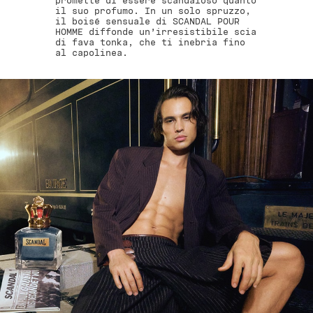
promette di essere scandaloso quanto
il suo profumo. In un solo spruzzo,
il boisé sensuale di SCANDAL POUR
HOMME diffonde un’irresistibile scia
di fava tonka, che ti inebria fino
al capolinea.