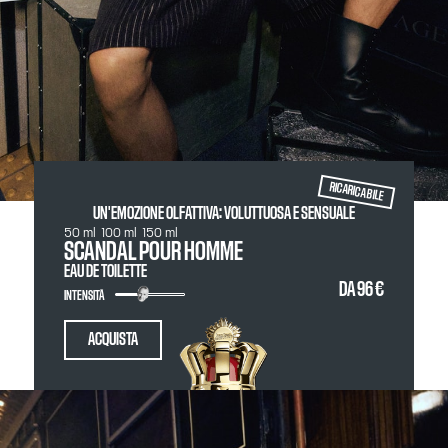
RICARICABILE
UN'EMOZIONE OLFATTIVA: VOLUTTUOSA E SENSUALE
50 ml
100 ml
150 ml
SCANDAL POUR HOMME
EAU DE TOILETTE
DA
96 €
INTENSITÀ
ACQUISTA