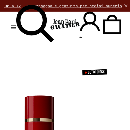
>
La consegna è gratuita per ordini superiori a 50€. Il
.
OUT OF STOCK