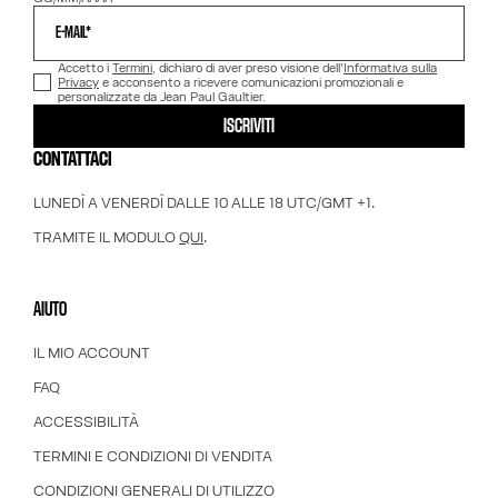
E-MAIL*
Accetto i
Termini
, dichiaro di aver preso visione dell'
Informativa sulla
Privacy
e acconsento a ricevere comunicazioni promozionali e
personalizzate da Jean Paul Gaultier.
ISCRIVITI
CONTATTACI
LUNEDÌ A VENERDÌ DALLE 10 ALLE 18 UTC/GMT +1.
TRAMITE IL MODULO
QUI
.
AIUTO
IL MIO ACCOUNT
FAQ
ACCESSIBILITÀ
TERMINI E CONDIZIONI DI VENDITA
CONDIZIONI GENERALI DI UTILIZZO