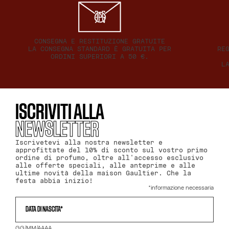
130 €
SCOPRI
CONSEGNA E RESTITUZIONE GRATUITE
LA CONSEGNA STANDARD È GRATUITA PER
RE
ORDINI SUPERIORI A 50 €.
L
ISCRIVITI ALLA
NEWSLETTER
Iscrivetevi alla nostra newsletter e
approfittate del 10% di sconto sul vostro primo
ordine di profumo, oltre all'accesso esclusivo
alle offerte speciali, alle anteprime e alle
ultime novità della maison Gaultier. Che la
festa abbia inizio!
*informazione necessaria
QUAL È LA TUA DATA DI NASCITA?
DATA DI NASCITA*
GG/MM/AAAA