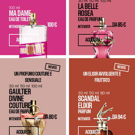
30 ml
50 ml
100 ml
LA BELLE
100 ml
MA DAME
ROSEA
EAU DE TOILETTE
EAU DE PARFUM
100 €
DA
85 €
INTENSITÀ
INTENSITÀ
ACQUISTA
ACQUISTA
NOVITÀ
NOVITÀ
UN PROFUMO COUTURE E
UN ELISIR AVVOLGENTE E
SENSUALE
FRUTTATO
30 ml
50 ml
100 ml
GAULTIER
30 ml
50 ml
80 ml
DIVINE
SCANDAL
COUTURE
ELIXIR
EAU DE PARFUM
PARFUM
DA
80 €
DA
94 €
INTENSITÀ
INTENSITÀ
ACQUISTA
ACQUISTA