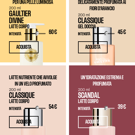
PER UNA PELLE LUMINOSA
DELICATAMENTE PROFUMATA AI
200 ml
FIORI D’ARANCIO
GAULTIER
200 ml
DIVINE
CLASSIQUE
LATTE CORPO
GEL DOCCIA
60 €
45 €
INTENSITÀ
INTENSITÀ
ACQUISTA
ACQUISTA
LATTE NUTRIENTE CHE AVVOLGE
UN’IDRATAZIONE ESTREMA E
IN UN VELO PROFUMATO
PROFUMATA
200 ml
200 ml
CLASSIQUE
SCANDAL
LATTE CORPO
LATTE CORPO
54 €
39 €
INTENSITÀ
INTENSITÀ
ACQUISTA
ACQUISTA