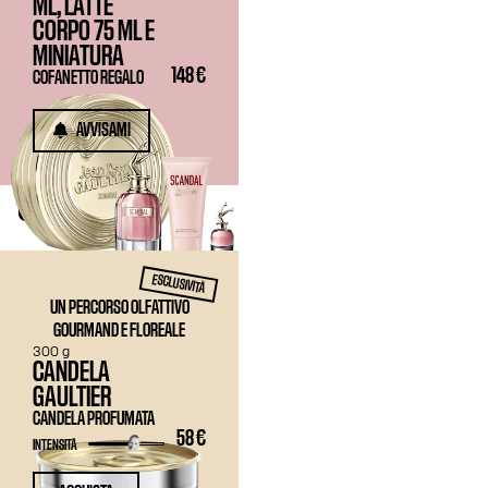
ML, LATTE
CORPO
75 ML
E
MINIATURA
148 €
COFANETTO REGALO
AVVISAMI
CANDELE
ESCLUSIVITÀ
UN PERCORSO OLFATTIVO
GOURMAND E FLOREALE
300 g
CANDELA
GAULTIER
CANDELA PROFUMATA
58 €
INTENSITÀ