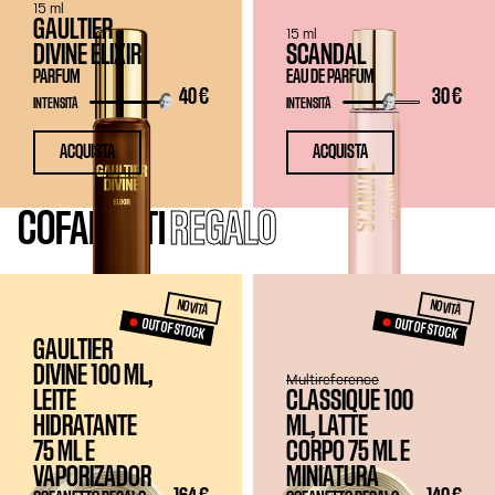
15 ml
GAULTIER
15 ml
DIVINE ELIXIR
SCANDAL
PARFUM
EAU DE PARFUM
40 €
30 €
INTENSITÀ
INTENSITÀ
ACQUISTA
ACQUISTA
COFANETTI
REGALO
NOVITÀ
NOVITÀ
OUT OF STOCK
OUT OF STOCK
GAULTIER
DIVINE 100 ML,
Multireference
LEITE
CLASSIQUE 100
HIDRATANTE
ML, LATTE
75 ML
E
CORPO
75 ML
E
VAPORIZADOR
MINIATURA