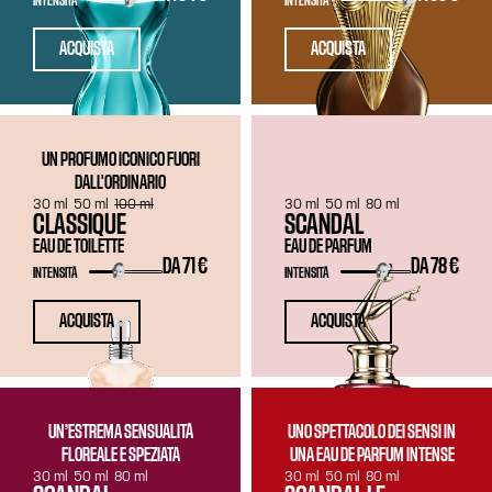
INTENSITÀ
INTENSITÀ
ACQUISTA
ACQUISTA
UN PROFUMO ICONICO FUORI
DALL'ORDINARIO
30 ml
50 ml
100 ml
30 ml
50 ml
80 ml
CLASSIQUE
SCANDAL
EAU DE TOILETTE
EAU DE PARFUM
DA
71 €
DA
78 €
INTENSITÀ
INTENSITÀ
ACQUISTA
ACQUISTA
UN’ESTREMA SENSUALITÀ
UNO SPETTACOLO DEI SENSI IN
FLOREALE E SPEZIATA
UNA EAU DE PARFUM INTENSE
30 ml
50 ml
80 ml
30 ml
50 ml
80 ml