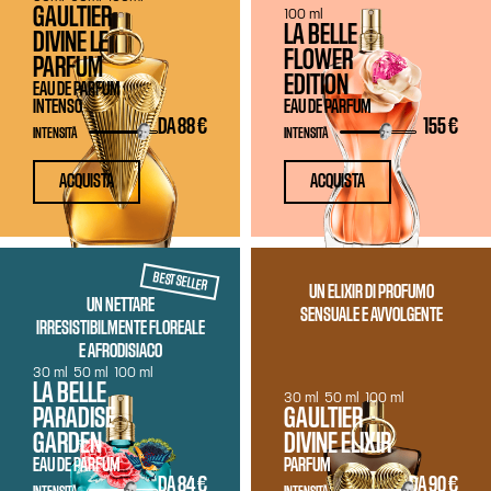
GAULTIER
100 ml
LA BELLE
DIVINE LE
FLOWER
PARFUM
EDITION
EAU DE PARFUM
INTENSO
EAU DE PARFUM
DA
88 €
155 €
INTENSITÀ
INTENSITÀ
ACQUISTA
ACQUISTA
BEST SELLER
UN ELIXIR DI PROFUMO
UN NETTARE
SENSUALE E AVVOLGENTE
IRRESISTIBILMENTE FLOREALE
E AFRODISIACO
30 ml
50 ml
100 ml
LA BELLE
30 ml
50 ml
100 ml
PARADISE
GAULTIER
GARDEN
DIVINE ELIXIR
EAU DE PARFUM
PARFUM
DA
84 €
DA
90 €