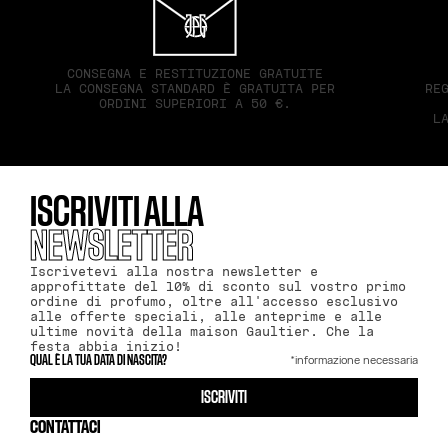
CONSEGNA E RESTITUZIONE GRATUITE
LA CONSEGNA STANDARD È GRATUITA PER
RE
ORDINI SUPERIORI A 50 €.
L
ISCRIVITI ALLA
NEWSLETTER
Iscrivetevi alla nostra newsletter e
approfittate del 10% di sconto sul vostro primo
ordine di profumo, oltre all'accesso esclusivo
alle offerte speciali, alle anteprime e alle
ultime novità della maison Gaultier. Che la
festa abbia inizio!
*informazione necessaria
QUAL È LA TUA DATA DI NASCITA?
ISCRIVITI
CONTATTACI