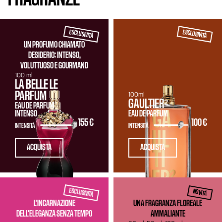
ESCLUSIVITÀ
ESCLUSIVITÀ
UN PROFUMO CHIAMATO
DESIDERIO: INTENSO,
VOLUTTUOSO E GOURMAND
100 ml
LA BELLE LE
PARFUM
100ml
GAULTIER²
EAU DE PARFUM
INTENSO
EAU DE PARFUM
155 €
100 €
INTENSITÀ
INTENSITÀ
ACQUISTA
ACQUISTA
ESCLUSIVITÀ
NOVITÀ
L'INCARNAZIONE
UNA FRAGRANZA FLOREALE
DELL'ELEGANZA SENZA TEMPO
AMMALIANTE