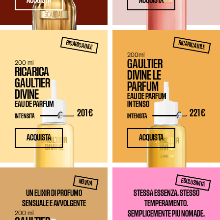
ACQUISTA
ACQUISTA
RICARICABILE
RICARICABILE
200ml
GAULTIER
200 ml
RICARICA
DIVINE LE
GAULTIER
PARFUM
DIVINE
EAU DE PARFUM
EAU DE PARFUM
INTENSO
201 €
221 €
INTENSITÀ
INTENSITÀ
ACQUISTA
ACQUISTA
ESCLUSIVITÀ
NOVITÀ
UN ELIXIR DI PROFUMO
STESSA ESSENZA. STESSO
SENSUALE E AVVOLGENTE
TEMPERAMENTO.
200 ml
SEMPLICEMENTE PIÙ NOMADE.