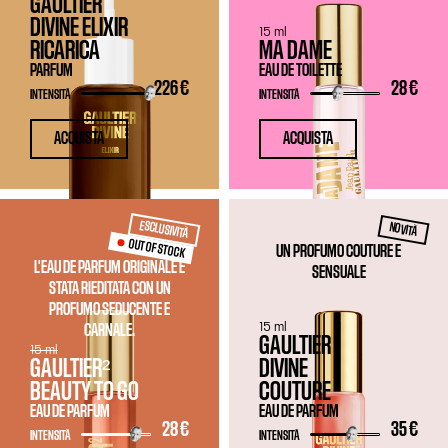
GAULTIER
DIVINE ELIXIR
15 ml
RICARICA
MA DAME
PARFUM
EAU DE TOILETTE
226 €
28 €
INTENSITÀ
INTENSITÀ
ACQUISTA
ACQUISTA
ESCLUSIVITÀ
NOVITÀ
OUT OF STOCK
UN PROFUMO COUTURE E
L'EAU DE PARFUM ORIGINALE È
SENSUALE
STATA RIEDITATA CON UN
PROFUMO SEDUCENTE E
15 ml
CARNALE.
GAULTIER
15 ml
GAULTIER²
DIVINE
BEAUTY TO GO
COUTURE
EAU DE PARFUM
EAU DE PARFUM
28 €
35 €
INTENSITÀ
INTENSITÀ