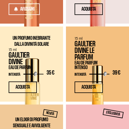
AVVISAMI
ACQUISTA
UN PROFUMO INEBRIANTE
15 ml
GAULTIER
DALLA DIVINITÀ SOLARE
DIVINE LE
15 ml
GAULTIER
PARFUM
DIVINE
EAU DE PARFUM
EAU DE PARFUM
INTENSO
35 €
39 €
INTENSITÀ
INTENSITÀ
ACQUISTA
ACQUISTA
ESCLUSIVITÀ
NOVITÀ
UN ELIXIR DI PROFUMO
SENSUALE E AVVOLGENTE