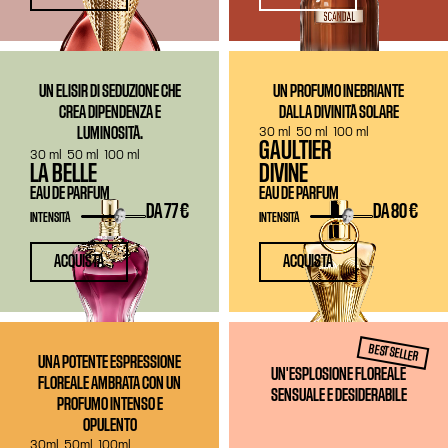
UN ELISIR DI SEDUZIONE CHE
UN PROFUMO INEBRIANTE
CREA DIPENDENZA E
DALLA DIVINITÀ SOLARE
30 ml
50 ml
100 ml
LUMINOSITÀ.
GAULTIER
30 ml
50 ml
100 ml
LA BELLE
DIVINE
EAU DE PARFUM
EAU DE PARFUM
DA
77 €
DA
80 €
INTENSITÀ
INTENSITÀ
ACQUISTA
ACQUISTA
BEST SELLER
UNA POTENTE ESPRESSIONE
UN'ESPLOSIONE FLOREALE
FLOREALE AMBRATA CON UN
SENSUALE E DESIDERABILE
PROFUMO INTENSO E
OPULENTO
30ml
50ml
100ml