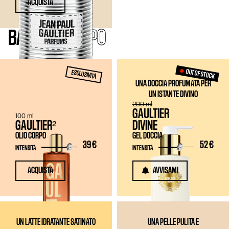
ACQUISTA
BAGNO
E CORPO
OUT OF STOCK
ESCLUSIVITÀ
UNA DOCCIA PROFUMATA PER
UN ISTANTE DIVINO
200 ml
GAULTIER
100 ml
GAULTIER²
DIVINE
OLIO CORPO
GEL DOCCIA
39 €
52 €
INTENSITÀ
INTENSITÀ
ACQUISTA
AVVISAMI
UN LATTE IDRATANTE SATINATO
UNA PELLE PULITA E