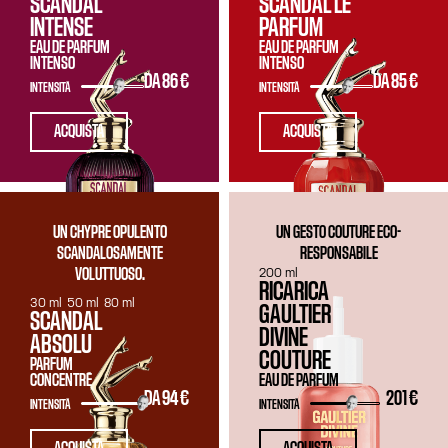
SCANDAL
SCANDAL LE
INTENSE
PARFUM
EAU DE PARFUM
EAU DE PARFUM
INTENSO
INTENSO
DA
86 €
DA
85 €
INTENSITÀ
INTENSITÀ
ACQUISTA
ACQUISTA
UN CHYPRE OPULENTO
UN GESTO COUTURE ECO-
SCANDALOSAMENTE
RESPONSABILE
200 ml
VOLUTTUOSO.
RICARICA
30 ml
50 ml
80 ml
GAULTIER
SCANDAL
DIVINE
ABSOLU
COUTURE
PARFUM
CONCENTRÉ
EAU DE PARFUM
DA
94 €
201 €
INTENSITÀ
INTENSITÀ