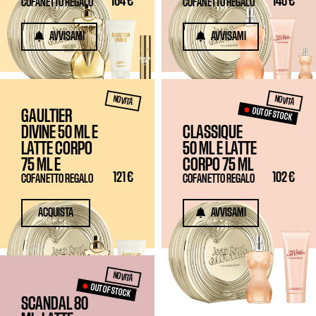
164 €
140 €
COFANETTO REGALO
COFANETTO REGALO
AVVISAMI
AVVISAMI
NOVITÀ
NOVITÀ
OUT OF STOCK
GAULTIER
DIVINE
50 ML
E
CLASSIQUE
LATTE CORPO
50 ML
E LATTE
75 ML
E
CORPO
75 ML
121 €
102 €
COFANETTO REGALO
COFANETTO REGALO
ACQUISTA
AVVISAMI
NOVITÀ
OUT OF STOCK
SCANDAL 80