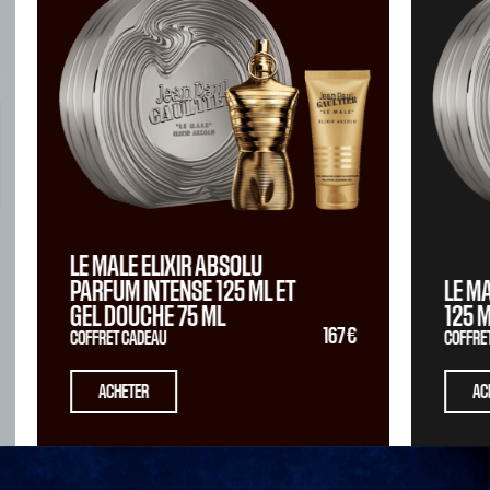
LE MALE ELIXIR ABSOLU
PARFUM INTENSE
125 ML
ET
LE M
GEL DOUCHE
75 ML
125 
167 €
COFFRET CADEAU
COFFRE
ACHETER
AC