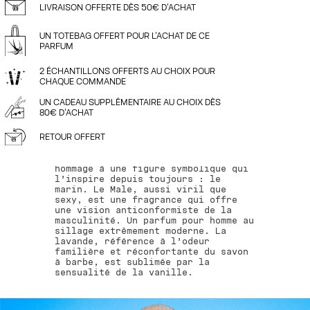
LIVRAISON OFFERTE DÈS 50€ D'ACHAT
UN TOTEBAG OFFERT POUR L'ACHAT DE CE
PARFUM
2 ÉCHANTILLONS OFFERTS AU CHOIX POUR
CHAQUE COMMANDE
LE MALE
UN CADEAU SUPPLÉMENTAIRE AU CHOIX DÈS
80€ D'ACHAT
EAU DE TOILETTE
RETOUR OFFERT
Jean Paul Gaultier propose un
hommage à une figure symbolique qui
l’inspire depuis toujours : le
marin. Le Male, aussi viril que
sexy, est une fragrance qui offre
une vision anticonformiste de la
masculinité. Un parfum pour homme au
sillage extrêmement moderne. La
lavande, référence à l’odeur
familière et réconfortante du savon
à barbe, est sublimée par la
sensualité de la vanille.