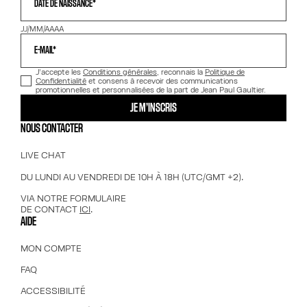
DATE DE NAISSANCE*
JJ/MM/AAAA
E-MAIL*
J’accepte les
Conditions générales
, reconnais la
Politique de
Confidentialité
et consens à recevoir des communications
promotionnelles et personnalisées de la part de Jean Paul Gaultier.
JE M’INSCRIS
NOUS CONTACTER
LIVE CHAT
DU LUNDI AU VENDREDI DE 10H À 18H (UTC/GMT +2).
VIA NOTRE FORMULAIRE
DE CONTACT
ICI
.
AIDE
MON COMPTE
FAQ
ACCESSIBILITÉ