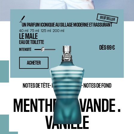
BEST SELLER
UN PARFUM ICONIQUE AU SILLAGE MODERNE ET RASSURANT
40 ml
75 ml
125 ml
200 ml
LE MALE
EAU DE TOILETTE
DÈS
69 €
INTENSITÉ
ACHETER
NOTES DE TÊTE-
NOTES DE CŒUR-
NOTES DE FOND
MENTHE
.
LAVANDE
.
VANILLE