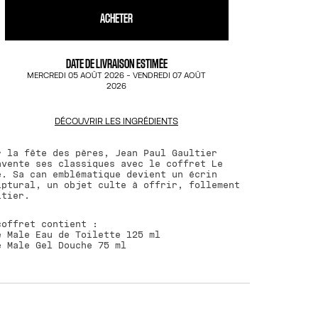
ACHETER
DATE DE LIVRAISON ESTIMÉE
MERCREDI 05 AOÛT 2026
-
VENDREDI 07 AOÛT
2026
DÉCOUVRIR LES INGRÉDIENTS
r la fête des pères, Jean Paul Gaultier
nvente ses classiques avec le coffret Le
e. Sa can emblématique devient un écrin
lptural, un objet culte à offrir, follement
ltier.
coffret contient :
e Male Eau de Toilette 125 ml
e Male Gel Douche 75 ml