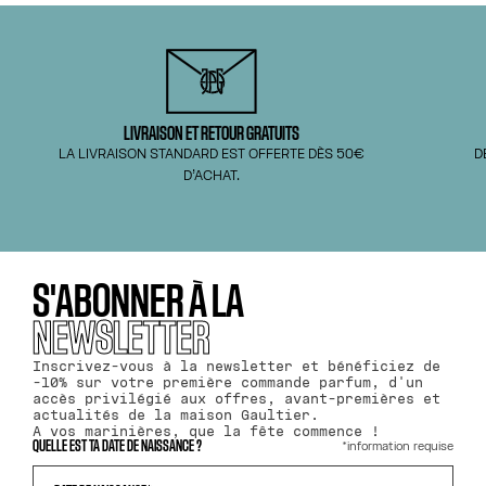
LIVRAISON ET RETOUR GRATUITS
LA LIVRAISON STANDARD EST OFFERTE DÈS 50€
D
D’ACHAT.
S'ABONNER À LA
NEWSLETTER
Inscrivez-vous à la newsletter et bénéficiez de
-10% sur votre première commande parfum, d'un
accès privilégié aux offres, avant-premières et
actualités de la maison Gaultier.
A vos marinières, que la fête commence !
*information requise
QUELLE EST TA DATE DE NAISSANCE ?