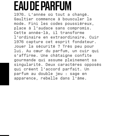
EAU DE PARFUM
1976. L’année où tout a changé.
Gaultier commence à bousculer la
mode. Fini les codes poussiéreux,
place à l’audace sans compromis.
Cette année-là, il transforme
l’ordinaire en extraordinaire. Cuir
1976 capture cet esprit fondateur.
Jouer la sécurité ? Très peu pour
lui. Au cœur du parfum, un cuir qui
s’affirme. Une châtaigne confite
gourmande qui assume pleinement sa
singularité. Deux caractères opposés
qui créent l’accord parfait. Un
parfum au double jeu : sage en
apparence, rebelle dans l’âme.
NOTES DE TÊTE-
NOTES DE COEUR-
NOTES DE FOND
FLEUR D'ORANGER
.
MARRON GLACÉ
.