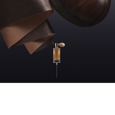
CUIR GOURMAND
Cuir 1976 s'ouvre sur une fleur
d'oranger délicate. Au cœur, un