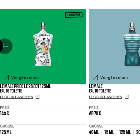
EXKLUSIVITÄT
Vergleichen
Vergleichen
LE MALE PRIDE LE 26 EDT 125ML
LE MALE
EAU DE TOILETTE
EAU DE TOILETTE
PRODUKT ANSEHEN
PRODUKT ANSEHEN
PREIS
PREIS
144 €
AB
70 €
GRÖSSE
GRÖSSE
125 ML
40 ML
75 ML
125 ML
2