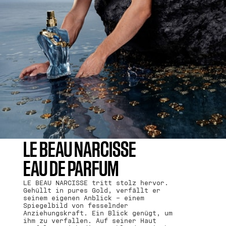
LE BEAU NARCISSE
EAU DE PARFUM
LE BEAU NARCISSE tritt stolz hervor.
Gehüllt in pures Gold, verfällt er
seinem eigenen Anblick – einem
Spiegelbild von fesselnder
Anziehungskraft. Ein Blick genügt, um
ihm zu verfallen. Auf seiner Haut