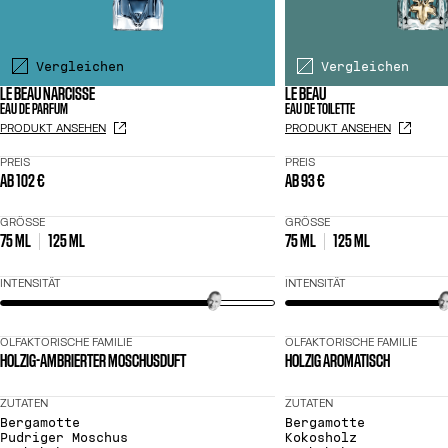
Vergleichen
Vergleichen
LE BEAU NARCISSE
LE BEAU
EAU DE PARFUM
EAU DE TOILETTE
PRODUKT ANSEHEN
PRODUKT ANSEHEN
PREIS
PREIS
AB
102 €
AB
93 €
GRÖSSE
GRÖSSE
75 ML
125 ML
75 ML
125 ML
INTENSITÄT
INTENSITÄT
OLFAKTORISCHE FAMILIE
OLFAKTORISCHE FAMILIE
HOLZIG-AMBRIERTER MOSCHUSDUFT
HOLZIG AROMATISCH
ZUTATEN
ZUTATEN
Bergamotte
Bergamotte
Pudriger Moschus
Kokosholz