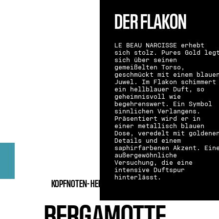
DER FLAKON
LE BEAU NARCISSE erhebt
sich stolz. Pures Gold leg
sich über seinen
gemeißelten Torso,
geschmückt mit einem blaue
Juwel. Im Flakon schimmert
ein hellblauer Duft, so
geheimnisvoll wie
begehrenswert. Ein Symbol
sinnlichen Verlangens.
Präsentiert wird er in
einer metallisch blauen
Dose, veredelt mit goldene
Details und einem
saphirfarbenen Akzent. Ein
außergewöhnliche
Versuchung, die eine
intensive Duftspur
hinterlässt.
KOPFNOTEN-
HERZNOTEN-
BASISNOTEN
BERGAMOTTE
.