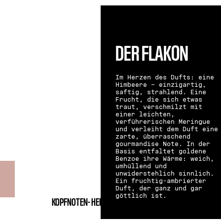
DER FLAKON
Im Herzen des Dufts: eine
Himbeere – einzigartig,
saftig, strahlend. Eine
Frucht, die sich etwas
traut, verschmilzt mit
einer leichten,
verführerischen Meringue
und verleiht dem Duft eine
zarte, überraschend
gourmandise Note. In der
Basis entfaltet goldene
Benzoe ihre Wärme: weich,
umhüllend und
unwiderstehlich sinnlich.
Ein fruchtig-ambrierter
Duft, der ganz und gar
göttlich ist.
KOPFNOTEN-
HERZNOTEN-
BASISNOTEN