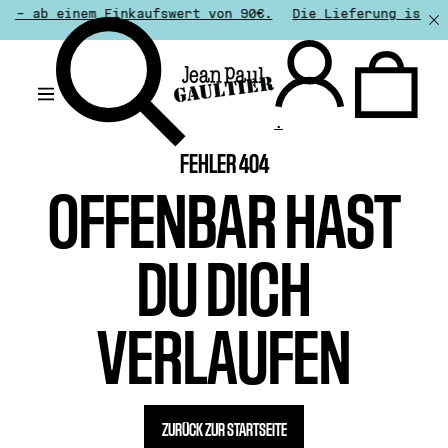
 – ab einem Einkaufswert von 90€.
Die Lieferung ist ab 
.
FEHLER 404
OFFENBAR HAST
DU DICH
VERLAUFEN
ZURÜCK ZUR STARTSEITE