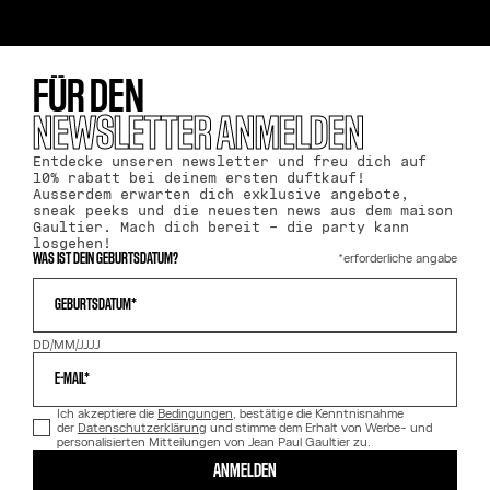
FÜR DEN
NEWSLETTER ANMELDEN
Entdecke unseren newsletter und freu dich auf
10% rabatt bei deinem ersten duftkauf!
Ausserdem erwarten dich exklusive angebote,
sneak peeks und die neuesten news aus dem maison
Gaultier. Mach dich bereit – die party kann
losgehen!
*erforderliche angabe
WAS IST DEIN GEBURTSDATUM?
GEBURTSDATUM*
DD/MM/JJJJ
E-MAIL*
Ich akzeptiere die
Bedingungen
, bestätige die Kenntnisnahme
der
Datenschutzerklärung
und stimme dem Erhalt von Werbe- und
personalisierten Mitteilungen von Jean Paul Gaultier zu.
ANMELDEN